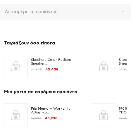
Λεπτομέρειες προϊόντος
Ταιριάζουν όσο τίποτα
Skechers Color Radiant
Skeche
Sneaker...
Snea...
64,90€
45,43€
54,90€
Μια ματιά σε παρόμοια προϊόντα
Fila Memory Workshift
190184
Αθλητικό...
ΥΠΟΔΗ
69,90€
48,93€
44,99€