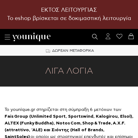
ΕΚΤΟΣ ΛΕΙΤΟΥΡΓΙΑΣ
To eshop βρίσκεται σε δοκιμαστική λειτουργία
ΔΩΡΕΑΝ ΜΕΤΑΦΟΡΙΚΑ
ΛΙΓΑ ΛΟΓΙΑ
Το younique.gr στηρίζεται στη σύμπραξη 6 μετόχων των
Fais Group
(
Unlimited
Sport
,
Sportswind
,
Kalogirou
,
Elsol
),
Α
LTEX
(
Funky Buddha
), Ν
otos Com
,
Shop
&
Trade
,
A
.
X
.
F
.
(a
ttrattivo
,
'ALE
) και
Σιόντης (Hall of Brands,
SaintSoles)
οι οποίοι ως στρατηγικοί επενδυτές και επίσημοι