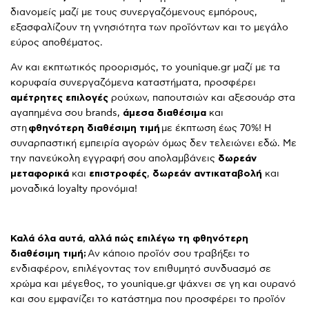
διανομείς μαζί με τους συνεργαζόμενους εμπόρους,
εξασφαλίζουν τη γνησιότητα των προϊόντων και το μεγάλο
εύρος αποθέματος.
Αν και εκπτωτικός προορισμός, το younique.gr μαζί με τα
κορυφαία συνεργαζόμενα καταστήματα, προσφέρει
αμέτρητες επιλογές
ρούχων, παπουτσιών και αξεσουάρ στα
αγαπημένα σου brands,
άμεσα διαθέσιμα
και
στη
φθηνότερη διαθέσιμη τιμή
με έκπτωση έως 70%! Η
συναρπαστική εμπειρία αγορών όμως δεν τελειώνει εδώ. Με
την πανεύκολη εγγραφή σου απολαμβάνεις
δωρεάν
μεταφορικά
και
επιστροφές
,
δωρεάν αντικαταβολή
και
μοναδικά loyalty προνόμια!
Καλά όλα αυτά, αλλά πώς επιλέγω τη φθηνότερη
διαθέσιμη τιμή;
Αν κάποιο προϊόν σου τραβήξει το
ενδιαφέρον, επιλέγοντας τον επιθυμητό συνδυασμό σε
χρώμα και μέγεθος, το younique.gr ψάχνει σε γη και ουρανό
και σου εμφανίζει το κατάστημα που προσφέρει το προϊόν