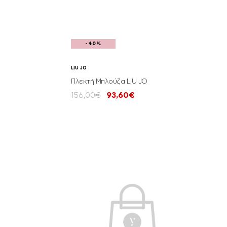
-40%
LIU JO
Πλεκτή Μπλούζα LIU JO
156,00€
93,60€