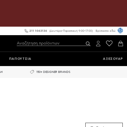
211 1063136
(Δευτέρα-Παρασκευή 9:00-17:00)
Βρίσκεσαι εδώ:
ΠΑΠΟΥΤΣΙΑ
ΑΞΕΣΟΥΑΡ
ΛΗ
150+ DESIGNER BRANDS