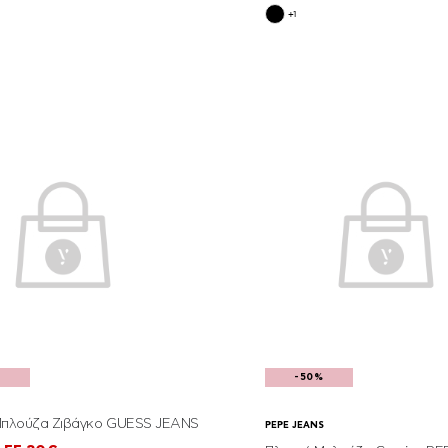
+1
%
-50%
Μπλούζα Ζιβάγκο GUESS JEANS
PEPE JEANS