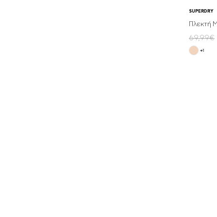
SUPERDRY
Πλεκτή Μ
69,99€
+1