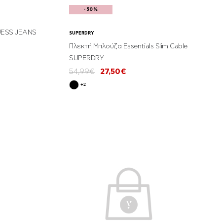
-50%
UESS JEANS
SUPERDRY
Πλεκτή Μπλούζα Essentials Slim Cable
SUPERDRY
54,99€
27,50€
+2