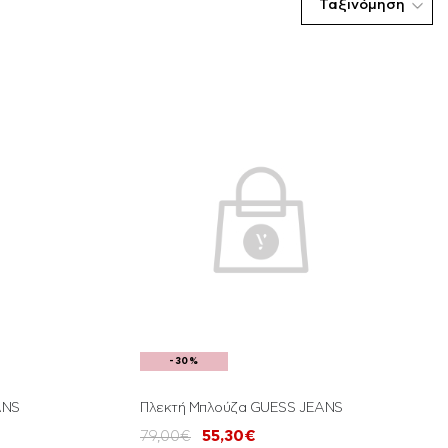
Ταξινόμηση
-30%
ANS
Πλεκτή Μπλούζα GUESS JEANS
79,00€
55,30€