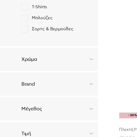
T-Shirts
Μπλούζες
Σορτς & Βερμούδες
Ολόσωμες φόρμες
Πουκάμισα
Χρώμα
Παντελόνια
Jeans
Brand
Φούστες
Εσώρουχα & Πιτζάμες
Μαγιό
Μέγεθος
-30
Κολάν
Φόρμες
Πλεκτή 
Τιμή