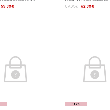
55,30€
89,00€
62,30€
%
-40%