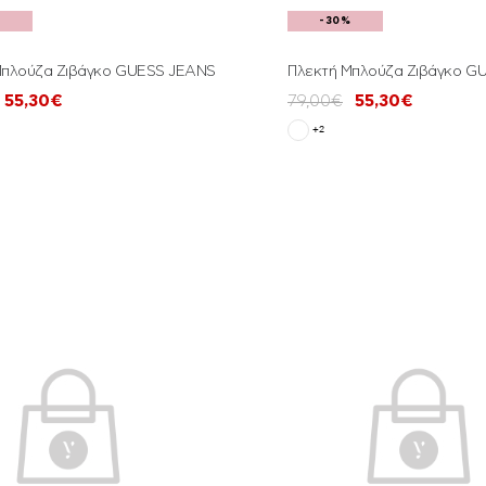
%
-30%
Μπλούζα Ζιβάγκο GUESS JEANS
Πλεκτή Μπλούζα Ζιβάγκο G
55,30€
79,00€
55,30€
+2