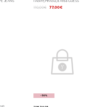
EPE JEANS
Πλεκτή Μπλούζα Arisa GUESS
110,00€
77,00€
-50%
ANS