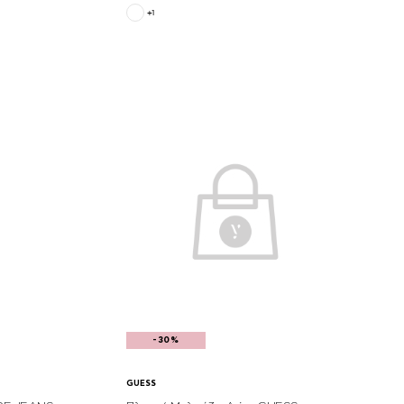
+1
-30%
GUESS