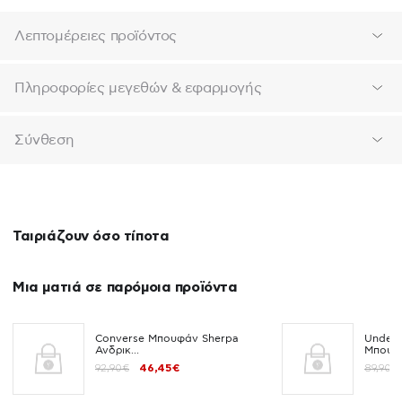
Λεπτομέρειες προϊόντος
Πληροφορίες μεγεθών & εφαρμογής
Σύνθεση
Ταιριάζουν όσο τίποτα
Μια ματιά σε παρόμοια προϊόντα
Converse Μπουφάν Sherpa
Under
Ανδρικ...
Μπουφ.
92,90€
46,45€
89,90€