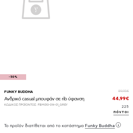
-50%
89,95€
FUNKY BUDDHA
44,99€
Ανδρικό casual μπουφάν σε rib ύφανση
ΚΩΔΙΚΟΣ ΠΡΟΪΟΝΤΟΣ:
FBM010-014-01_GREY
225
πόντοι
i
Το προϊόν διατίθεται από το κατάστημα
Funky Buddha