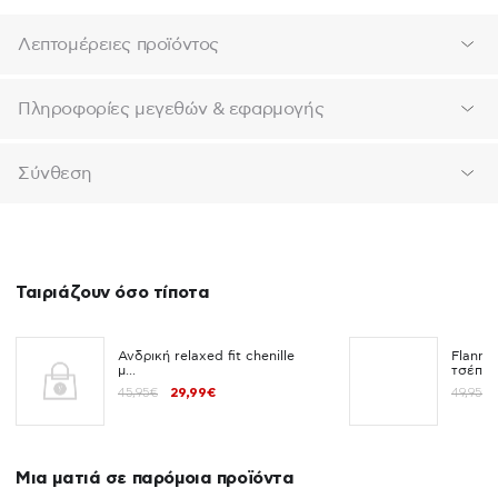
Λεπτομέρειες προϊόντος
Πληροφορίες μεγεθών & εφαρμογής
Σύνθεση
Ταιριάζουν όσο τίποτα
Ανδρική relaxed fit chenille
Flanne
μ...
τσέπ...
45,95€
29,99€
49,95€
Μια ματιά σε παρόμοια προϊόντα